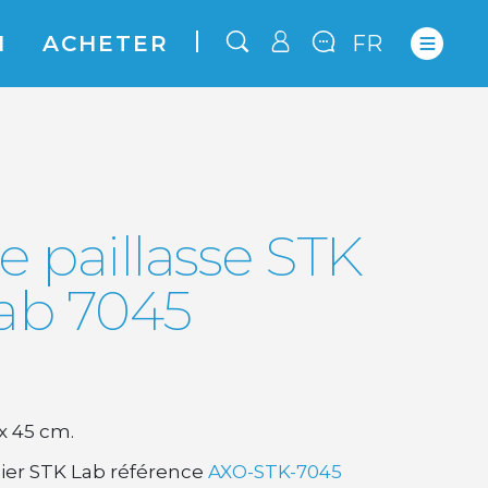
N
ACHETER
FR
e paillasse STK
ab 7045
 x 45 cm.
apier STK Lab référence
AXO-STK-7045